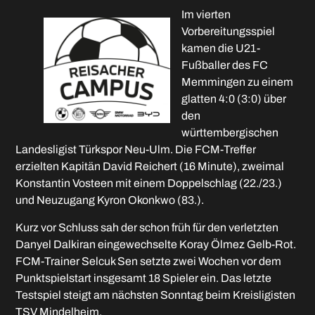
Im vierten
Vorbereitungsspiel
kamen die U21-
Fußballer des FC
Memmingen zu einem
glatten 4:0 (3:0) über
den
württembergischen
Landesligist Türkspor Neu-Ulm. Die FCM-Treffer
erzielten Kapitän David Reichert (16 Minute), zweimal
Konstantin Vosteen mit einem Doppelschlag (22./23.)
und Neuzugang Kyron Okonkwo (83.).
Kurz vor Schluss sah der schon früh für den verletzten
Danyel Dalkiran eingewechselte Koray Ölmez Gelb-Rot.
FCM-Trainer Selcuk Sen setzte zwei Wochen vor dem
Punktspielstart insgesamt 18 Spieler ein. Das letzte
Testspiel steigt am nächsten Sonntag beim Kreisligisten
TSV Mindelheim.