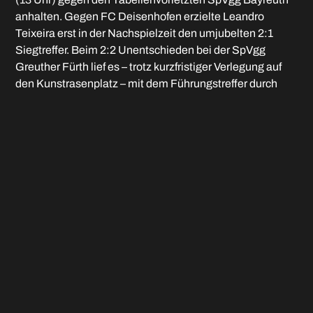
anhalten. Gegen FC Deisenhofen erzielte Leandro
Teixeira erst in der Nachspielzeit den umjubelten 2:1
Siegtreffer. Beim 2:2 Unentschieden bei der SpVgg
Greuther Fürth lief es – trotz kurzfristiger Verlegung auf
den Kunstrasenplatz – mit dem Führungstreffer durch
Julius Frankenhauser zunächst planmäßig. Die
Gastgeber drehten jedoch das Spiel. Mit kämpferischem
Einsatz gelang durch „Joker“ Daniel Onut aber noch der
Ausgleich.
U16:
Der jüngere B-Jugend-Jahrgang tut sich in der
Bezirksoberliga schwer. Das Heimspiel gegen den FC
Pipinsried wurde mit 1:2 verloren, bei der SG
Inningen/Bergheim gab es ein 2:4. Der FCM-Nachwuchs
steht einen Rang vor der Abstiegszone. Gleich sieben (!)
Mannschaften müssen in dieser Saison absteigen.
U15:
Nach dem Regionalliga-Aufstieg heißt es weiter auf
das erste Erfolgserlebnis warten. Bei der 0:3