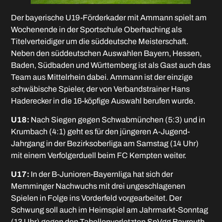
Der bayerische U19-Förderkader mit Ammann spielt am
Wochenende in der Sportschule Oberhaching als
Titelverteidiger um die süddeutsche Meisterschaft.
Neben den süddeutschen Auswahlen Bayern, Hessen,
Baden, Südbaden und Württemberg ist als Gast auch das
Team aus Mittelrhein dabei. Ammann ist der einzige
schwäbische Spieler, der von Verbandstrainer Hans
Haderecker in die 16-köpfige Auswahl berufen wurde.
U18:
Nach Siegen gegen Schwabmünchen (5:3) und in
Krumbach (4:1) geht es für den jüngeren A-Jugend-
Jahrgang in der Bezirksoberliga am Samstag (14 Uhr)
mit einem Verfolgerduell beim FC Kempten weiter.
U17:
In der B-Junioren-Bayernliga hat sich der
Memminger Nachwuchs mit drei ungeschlagenen
Spielen in Folge ins Vorderfeld vorgearbeitet. Der
Schwung soll auch im Heimspiel am Jahrmarkt-Sonntag
(13 Uhr) gegen den Tabellenvorletzten SpVgg Bayreuth