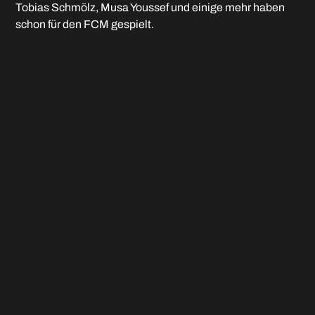
Tobias Schmölz, Musa Youssef und einige mehr haben
schon für den FCM gespielt.
LIVETICKER
.
Archivfoto (C) Dieter Latzel (Szene aus dem Hinspiel mit
Sonthofens Andreas Hindelang und FCM-Spieler Linus
Jarsch)
Andreas Schales
Februar 26, 2026
VORIGER
NÄCHSTER
ClubHaus: Mittwochs Schnitzeltag, Donnerstags Pastatag und Wochenende ist Bratenzeit
Campus: U17 will ersten Sieg in der DFB-Nachwuchsliga einfahren