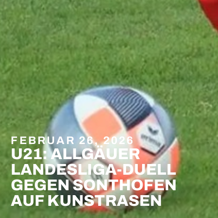
FEBRUAR 26, 2026
U21: ALLGÄUER
LANDESLIGA-DUELL
GEGEN SONTHOFEN
AUF KUNSTRASEN