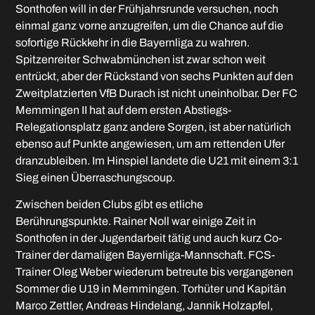
Sonthofen will in der Frühjahrsrunde versuchen, noch
einmal ganz vorne anzugreifen, um die Chance auf die
sofortige Rückkehr in die Bayernliga zu wahren.
Spitzenreiter Schwabmünchen ist zwar schon weit
entrückt, aber der Rückstand von sechs Punkten auf den
Zweitplatzierten VfB Durach ist nicht uneinholbar. Der FC
Memmingen II hat auf dem ersten Abstiegs-
Relegationsplatz ganz andere Sorgen, ist aber natürlich
ebenso auf Punkte angewiesen, um am rettenden Ufer
dranzubleiben. Im Hinspiel landete die U21 mit einem 3:1
Sieg einen Überraschungscoup.
Zwischen beiden Clubs gibt es etliche
Berührungspunkte. Rainer Noll war einige Zeit in
Sonthofen in der Jugendarbeit tätig und auch kurz Co-
Trainer der damaligen Bayernliga-Mannschaft. FCS-
Trainer Oleg Weber wiederum betreute bis vergangenen
Sommer die U19 in Memmingen. Torhüter und Kapitän
Marco Zettler, Andreas Hindelang, Jannik Holzapfel,