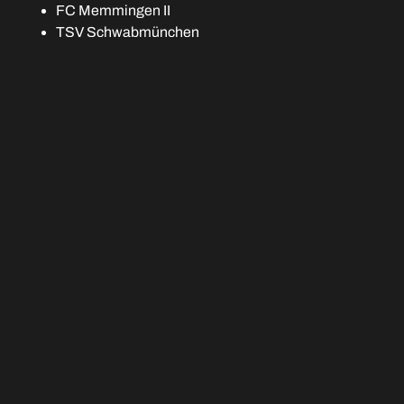
FC Memmingen II
TSV Schwabmünchen
FC Ehekirchen
VfB Durach
FV Illertissen II
TSV Hollenbach (Aufsteiger)
SSV Niedersonthofen (Aufsteiger)
FC Stätzling (Aufsteiger)
Andreas Schales
Juni 14, 2025
VORIGER
NÄCHSTER
Campus: Talente Imran Berisha und Julian Groß in Bayern-Auswahl
Trainings-Auftakt: Bis zu sechsmal wöchentlich wird geschwitzt