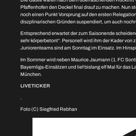
Pfaffenhofen den Deckel final drauf zu machen. Nun st
noch einen Punkt Vorsprung auf den ersten Relegati
diszplinarischen Gründen suspendiert, um auch noch
Entsprechend erwartet der zum Saisonende scheiden
sehr körperbetont“. Personell wird ihm der Kader von 
Juniorenteams sind am Sonntag im Einsatz. Im Hinspie
Im Sommer wird neben Maurice Jaumann (1. FC Sontho
Bayernliga-Einsätzen und lief bislang elf Mal für d
München.
LIVETICKER
.
Foto (C) Siegfried Rebhan