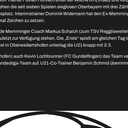
ehen die seit sieben Spielen sieglosen Oberbayern mit drei Zähl
onsplatz. Interimstrainer Dominik Widemann hat den Ex-Memmi
mal Zeichen zu setzen.
de Memminger Coach Markus Schaich (zum TSV Regglisweiler) e
zuletzt zur Verfügung stehen. Die „Erste“ spielt am gleichen Tag
l in Oberweikertshofen unterlag die U21 knapp mit 2:3.
fen) auch Kevin Lochbrunner (FC Gundelfingen) das Team verl
as Landesliga-Team auf. U21-Co-Trainer Benjamin Schmid überni