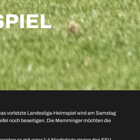
SPIEL
Das vorletzte Landesliga-Heimspiel wird am Samstag
eifel noch beseitigen. Die Memminger möchten die
passten es mit einer 1:4 Niederlage gegen den FSV