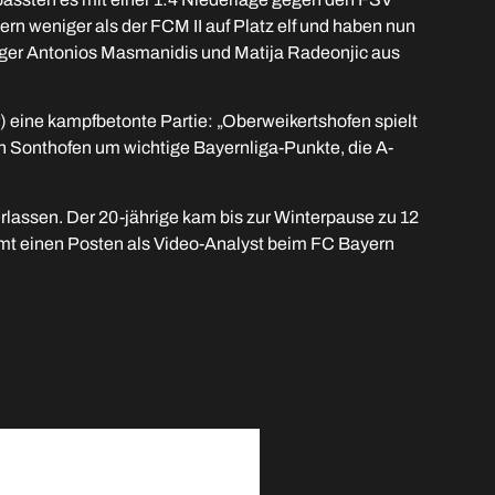
ern weniger als der FCM II auf Platz elf und haben nun
nger Antonios Masmanidis und Matija Radeonjic aus
ine kampfbetonte Partie: „Oberweikertshofen spielt
 in Sonthofen um wichtige Bayernliga-Punkte, die A-
assen. Der 20-jährige kam bis zur Winterpause zu 12
mmt einen Posten als Video-Analyst beim FC Bayern