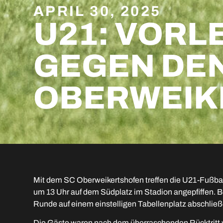
APRIL 30, 2025
U21: VORL
GEGEN DEN
OBERWEIK
Mit dem SC Oberweikertshofen treffen die U21-Fußba
um 13 Uhr auf dem Südplatz im Stadion angepfiffen. 
Runde auf einem einstelligen Tabellenplatz abschließ
Die Gäste waren nach dem überraschenden Rücktritt v