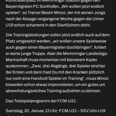
Kunstrasenplatz im Memminger Stadion gegen den
Bayernligisten FC Sonthofen. „Wir wollen jetzt endlich
spielen“, so Trainer Besim Miroci, der mit seinen Jungs
nach der Absage vergangene Woche gegen die Ulmer
U19 schon scharrend in den Startlöchern steht.
Die Trainingsleistungen sollen jetzt endlich auch auf dem
Platz umgesetzt werden, „wir wollen unsere Spielweise
auch gegen einen Bayernligisten durchbringen“, fordert
er seine junge Truppe. Aber die Memminger Landesliga-
Mannschaft muss momentan mit kleinerem Kader
auskommen. „Zwei, drei Abgänge, drei Spieler sind bei
der Ersten und dann hast Du mit den Kranken plötzlich
nur noch eine Handvoll Spieler im Training“, muss Miroci
bisweilen schon etwas improvisieren, um ein gutes um
abwechslungsreiches Training aufziehen zu können.
Das Testspielprogramm der FCM-U21:
Samstag, 20. Januar, 13 Uhr: FCM U21 – SSV Ulm U19