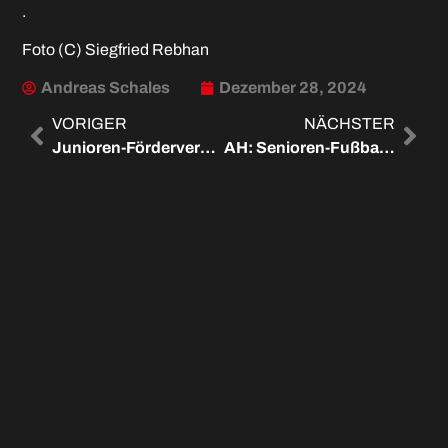
.
Foto (C) Siegfried Rebhan
Andreas Schales
Dezember 28, 2024
VORIGER
NÄCHSTER
Junioren-Förderverein: Dank an Gönner und Sponsoren
AH: Senioren-Fußballer feiern Jahres-Abschluss
WEITERE ARTIKEL