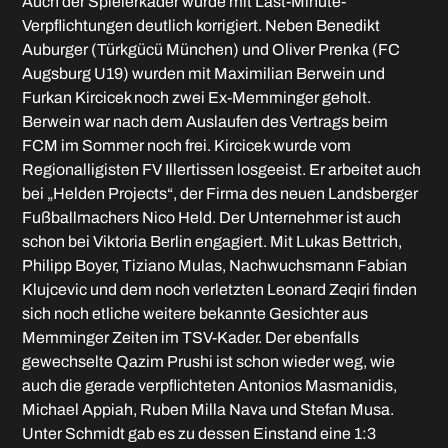
Auch der Spielerkader wurde mit Last-Minute-
Verpflichtungen deutlich korrigiert. Neben Benedikt
Auburger (Türkgücü München) und Oliver Prenka (FC
Augsburg U19) wurden mit Maximilian Berwein und
Furkan Kircicek noch zwei Ex-Memminger geholt.
Berwein war nach dem Auslaufen des Vertrags beim
FCM im Sommer noch frei. Kircicek wurde vom
Regionalligisten FV Illertissen losgeeist. Er arbeitet auch
bei „Helden Projects“, der Firma des neuen Landsberger
Fußballmachers Nico Held. Der Unternehmer ist auch
schon bei Viktoria Berlin engagiert. Mit Lukas Bettrich,
Philipp Boyer, Tiziano Mulas, Nachwuchsmann Fabian
Klujcevic und dem noch verletzten Leonard Zeqiri finden
sich noch etliche weitere bekannte Gesichter aus
Memminger Zeiten im TSV-Kader. Der ebenfalls
gewechselte Qazim Prushi ist schon wieder weg, wie
auch die gerade verpflichteten Antonios Masmanidis,
Michael Appiah, Ruben Milla Nava und Stefan Musa.
Unter Schmidt gab es zu dessen Einstand eine 1:3