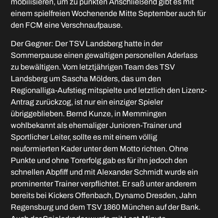
mobilisieren, um zu punkten Anschließend gibt es mit
einem spielfreien Wochenende Mitte September auch für
den FCM eine Verschnaufpause.
Der Gegner: Der TSV Landsberg hatte in der
Sommerpause einen gewaltigen personellen Aderlass
zu bewältigen. Vom letztjährigen Team des TSV
Landsberg um Sascha Mölders, das um den
Regionalliga-Aufstieg mitspielte und letztlich den Lizenz-
Antrag zurückzog, ist nur ein einziger Spieler
übriggeblieben. Bernd Kunze, in Memmingen
wohlbekannt als ehemaliger Junioren-Trainer und
Sportlicher Leiter, sollte es mit einem völlig
neuformierten Kader unter dem Motto richten. Ohne
Punkte und ohne Torerfolg gab es für ihn jedoch den
schnellen Abpfiff und mit Alexander Schmidt wurde ein
prominenter Trainer verpflichtet. Er saß unter anderem
bereits bei Kickers Offenbach, Dynamo Dresden, Jahn
Regensburg und dem TSV 1860 München auf der Bank.