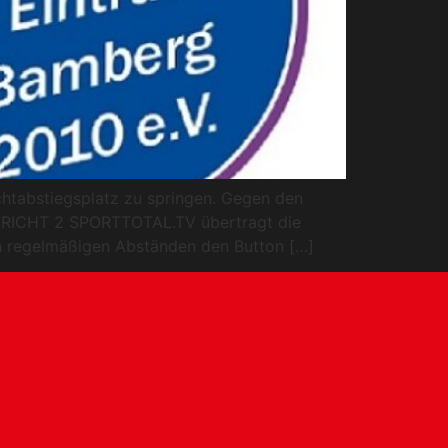
chtabstiegsplatz zu springen. Gegen den
RBERICHT 2 SPORTTOTAL.TV übertragt die
e in regelmäßigen Abständen den Button […]