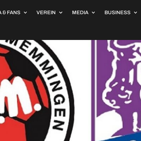
2023
 & FANS
VEREIN
MEDIA
BUSINESS
mingen – FC Eintracht Bamber