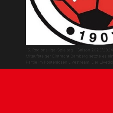
15. Regionalliga-Spieltag – Saison 2023/202
Mitaufsteiger Eintracht Bamberg setzte es 
Partie im kostenlosen Livestream. Der Livetic