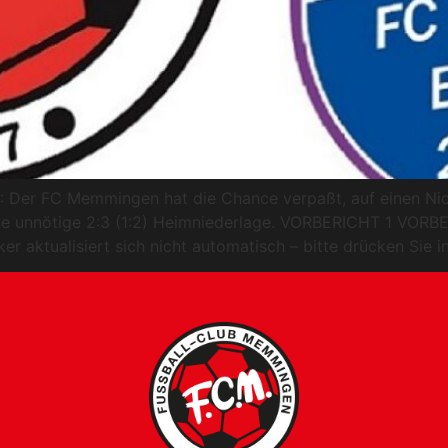
4: Der FC Memmingen hat die Chance verpaßt, auf einen Ni
eine unnötige 2:3 (1:2) Heimniederlage. VORBERICHT 1 VO
ker aktualisiert sich nicht automatisch – bitte drücken Si