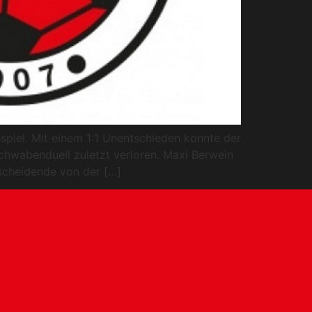
spiel. Mit einem 1:1 Unentschieden konnte der
wabenduell zuletzt verloren. Maxi Berwein
scheidende von der […]