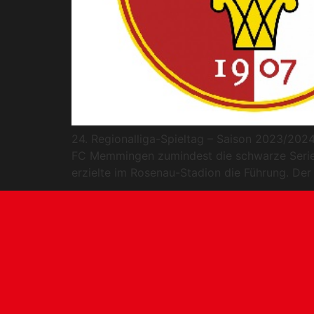
24. Regionalliga-Spieltag – Saison 2023/2024
FC Memmingen zumindest die schwarze Serie 
erzielte im Rosenau-Stadion die Führung. De