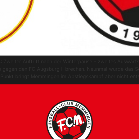
: Zweiter Auftritt nach der Winterpause – zweites Auswärts
gegen den FC Augsburg II brechen. Neunmal wurde das Sch
r Punkt bringt Memmingen im Abstiegskampf aber nicht ent