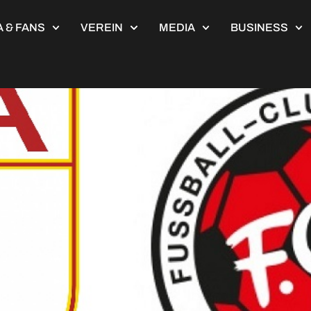
4
 & FANS
VEREIN
MEDIA
BUSINESS
burg II – FC Memmingen 1:1 (