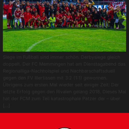
Siege im Fußball sind immer schön. Derbysiege gleich
doppelt. Der FC Memmingen hat am Dienstagabend das
Regionalliga-Nachholspiel und Nachbarschaftsduell
gegen den FV Illertissen mit 3:2 (1:1) gewonnen.
Übrigens zum ersten Mal wieder seit einiger Zeit: Der
letzte Erfolg gegen den Rivalen gelang 2018. Dieses Mal
hat der FCM zum Teil katastrophale Patzer der – über
[…]