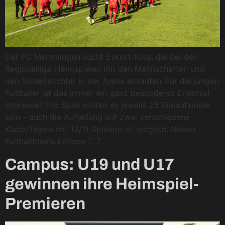
Der FC Memmingen sucht Eskort-Kids, die bei den
Regionalliga-Heimspielen mit den Mannschaften und
den Schiedsrichter in der Arena einlaufen. Für die jungen
Fußballer ist das immer ein ganz besonderes Erlebnis!
Interesse? Pro Spiel sollten es jeweils 25 Einlaufkinder
sein – auch die Aufteilung auf zwei verschiedene
Klubs/Teams mit 13/11 Spielern ist möglich. Neben
Fußballteams können […]
Campus: U19 und U17
gewinnen ihre Heimspiel-
Premieren