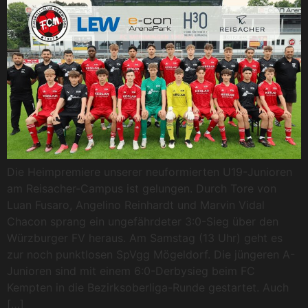
Die Heimpremiere unserer neuformierten U19-Junioren
am Reisacher-Campus ist gelungen. Durch Tore von
Luan Fusaro, Angelino Reinhardt und Marvin Vidal
Chacon sprang ein ungefährdeter 3:0-Sieg über den
Würzburger FV heraus. Am Samstag (13 Uhr) geht es
zur noch punktlosen SpVgg Mögeldorf. Die jüngeren A-
Junioren sind mit einem 6:0-Derbysieg beim FC
Kempten in die Bezirksoberliga-Runde gestartet. Auch
[…]