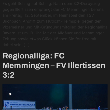
Es geht Schlag auf Schlag. Nach dem 3:2-Derbysieg
gegen Illertissen empfängt der FC Memmingen bereits
am Freitag, 12. September, im Heimspiel den TSV
Buchbach. Anpfiff zum Flutlicht-Heimspiel gegen den
Vizemeister und Mit-Gründungsmitglied der Regionalliga
Bayern ist um 19 Uhr. Mit der Allgäuer und Memminger
Zeitung sowie etwas Glück können Sie for free mit
dabei sein. […]
Regionalliga: FC
Memmingen – FV Illertissen
3:2