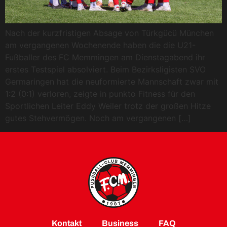
Nach der kurzfristigen Absage von Türkgücü München
am vergangenen Wochenende haben die die U21-
Fußballer des FC Memmingen am Dienstagabend ihr
erstes Testspiel absolviert. Beim Bezirksligisten SVO
Germaringen hat die neuformierte Mannschaft zwar mit
1:2 (0:1) verloren, zeigte in punkto Fitness für den
Sportlichen Leiter Eddy Weiler trotz der großen Hitze
gutes Stehvermögen. Noch am vergangenen […]
Kontakt
Business
FAQ