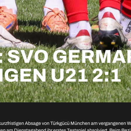
: SVO GERMA
GEN U21 2:1
kurzfristigen Absage von Türkgücü München am vergangenen W
 am Dienstagabend ihr erstes Testspiel absolviert. Beim Bezi