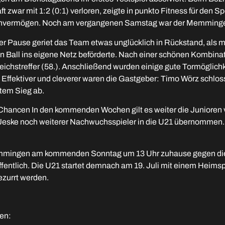
 zwar mit 1:2 (0:1) verloren, zeigte in punkto Fitness für den Sp
hvermögen. Noch am vergangenen Samstag war der Memminger 
der Pause geriet das Team etwas unglücklich in Rückstand, als
en Ball ins eigene Netz beförderte. Nach einer schönen Kombina
ichstreffer (58.). Anschließend wurden einige gute Tormöglichk
 Effektiver und cleverer waren die Gastgeber: Timo Wörz schloss
tem Sieg ab.
Chancen In den kommenden Wochen gilt es weiter die Junioren 
Jeske noch weiterer Nachwuchsspieler in die U21 übernommen. 
Memmingen am kommenden Sonntag um 13 Uhr zuhause gegen di
öffentlich. Die U21 startet demnach am 19. Juli mit einem Hei
ezurrt werden.
en: