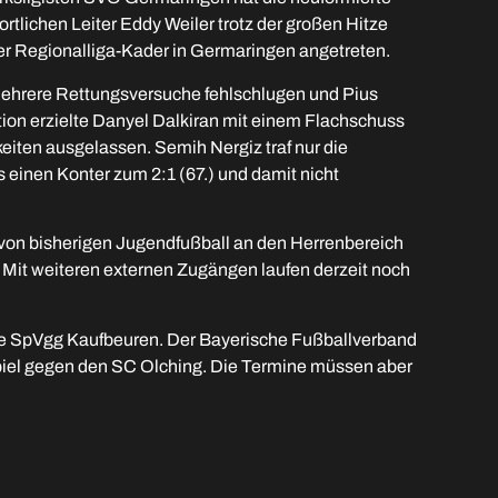
ortlichen Leiter Eddy Weiler trotz der großen Hitze
Regionalliga-Kader in Germaringen angetreten.
 mehrere Rettungsversuche fehlschlugen und Pius
tion erzielte Danyel Dalkiran mit einem Flachschuss
eiten ausgelassen. Semih Nergiz traf nur die
 einen Konter zum 2:1 (67.) und damit nicht
von bisherigen Jugendfußball an den Herrenbereich
Mit weiteren externen Zugängen laufen derzeit noch
e SpVgg Kaufbeuren. Der Bayerische Fußballverband
mspiel gegen den SC Olching. Die Termine müssen aber