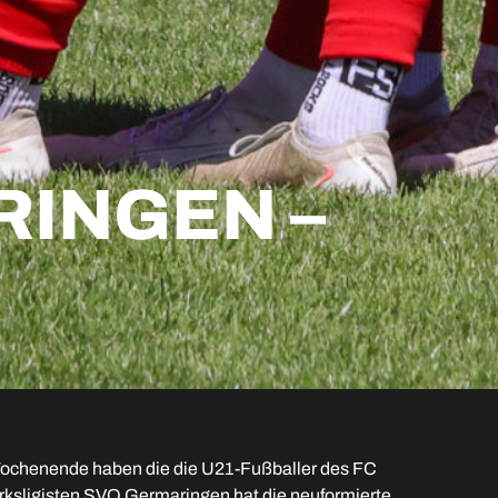
RINGEN –
ochenende haben die die U21-Fußballer des FC
rksligisten SVO Germaringen hat die neuformierte