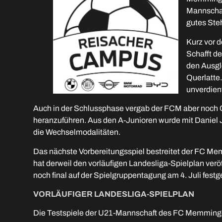
Mannschaft
gutes Ste
Kurz vor 
Schafft d
den Ausgle
Querlatte.
unverdien
Auch in der Schlussphase vergab der FCM aber noch 
heranzuführen. Aus den A-Junioren wurde mit Daniel 
die Wechselmodalitäten.
Das nächste Vorbereitungsspiel bestreitet der FC 
hat derweil den vorläufigen Landesliga-Spielplan ver
noch final auf der Spielgruppentagung am 4. Juli festg
VORLÄUFIGER LANDESLIGA-SPIELPLAN
Die Testspiele der U21-Mannschaft des FC Memming