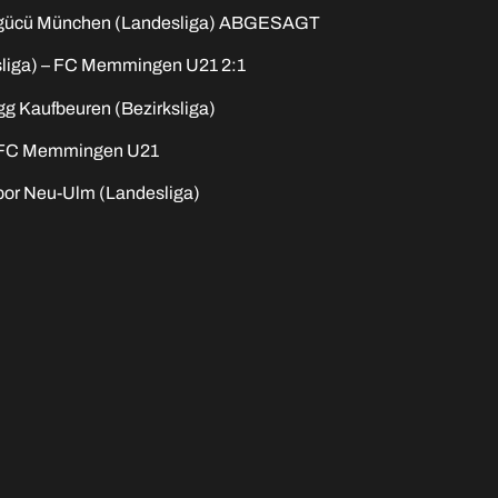
ürkgücü München (Landesliga) ABGESAGT
ksliga) – FC Memmingen U21 2:1
g Kaufbeuren (Bezirksliga)
) – FC Memmingen U21
por Neu-Ulm (Landesliga)
mierten U17-Junioren
Hitzewelle: Ju