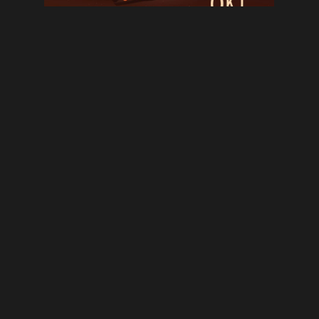
Andreas Schales
Oktober 24, 2024
VORIGER
NÄCHSTER
U21: Nach Niederlagen-Serie der schwere Gang nach Gundelfingen
Rückrunden-Auftakt gegen Pipinsried könnte intensiv werden
WEITERE ARTIKEL