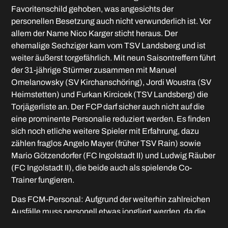
Favoritenschild gehoben, was angesichts der
personellen Besetzung auch nicht verwunderlich ist. Vor
allem der Name Nico Karger sticht heraus. Der
ehemalige Sechziger kam vom TSV Landsberg und ist
weiter äußerst torgefährlich. Mit neun Saisontreffern führt
der 31-jährige Stürmer zusammen mit Manuel
Omelanowsky (SV Kirchanschöring), Jordi Woustra (SV
Heimstetten) und Furkan Kircicek (TSV Landsberg) die
Torjägerliste an. Der FCP darf sicher auch nicht auf die
eine prominente Personalie reduziert werden. Es finden
sich noch etliche weitere Spieler mit Erfahrung, dazu
zählen fraglos Angelo Mayer (früher TSV Rain) sowie
Mario Götzendorfer (FC Ingolstadt II) und Ludwig Räuber
(FC Ingolstadt II), die beide auch als spielende Co-
Trainer fungieren.
Das FCM-Personal: Aufgrund der weiterhin zahlreichen
Ausfälle muss personell etwas jongliert werden, da die
U21-Mannschaft und die U19-Junioren ebenfalls am