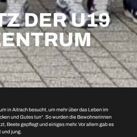
TZ DER U19
NZENTRUM
um in Aitrach besucht, um mehr über das Leben im
packen und Gutes tun“. So wurden die Bewohnerinnen
zt, Beete gepflegt und einiges mehr. Vor allem gab es
 und jung.