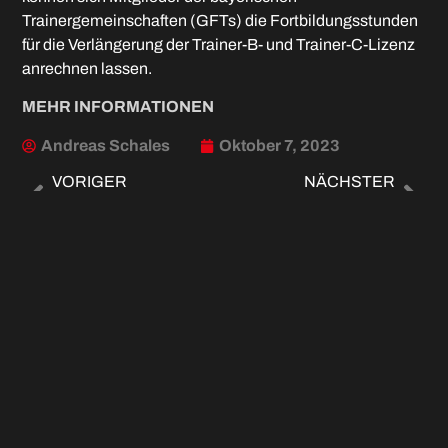
Trainergemeinschaften (GFTs) die Fortbildungsstunden
für die Verlängerung der Trainer-B- und Trainer-C-Lizenz
anrechnen lassen.
MEHR INFORMATIONEN
Andreas Schales
Oktober 7, 2023
VORIGER
NÄCHSTER
Weiter an der richtigen Stellschraube drehen
Nur Remis: FC Memmingen U21 – Oberweikerts-hofen 1:1 (1:0)
WEITERE ARTIKEL