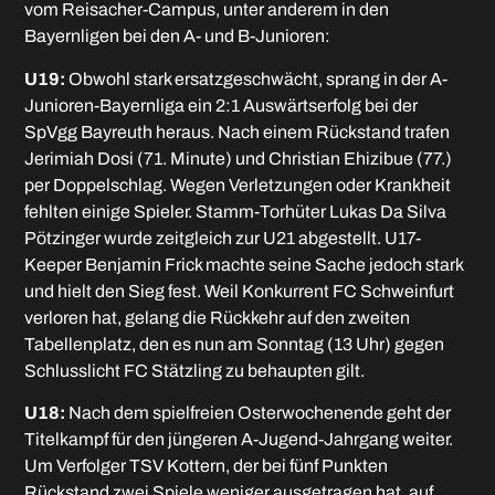
vom Reisacher-Campus, unter anderem in den
Bayernligen bei den A- und B-Junioren:
U19:
Obwohl stark ersatzgeschwächt, sprang in der A-
Junioren-Bayernliga ein 2:1 Auswärtserfolg bei der
SpVgg Bayreuth heraus. Nach einem Rückstand trafen
Jerimiah Dosi (71. Minute) und Christian Ehizibue (77.)
per Doppelschlag. Wegen Verletzungen oder Krankheit
fehlten einige Spieler. Stamm-Torhüter Lukas Da Silva
Pötzinger wurde zeitgleich zur U21 abgestellt. U17-
Keeper Benjamin Frick machte seine Sache jedoch stark
und hielt den Sieg fest. Weil Konkurrent FC Schweinfurt
verloren hat, gelang die Rückkehr auf den zweiten
Tabellenplatz, den es nun am Sonntag (13 Uhr) gegen
Schlusslicht FC Stätzling zu behaupten gilt.
U18:
Nach dem spielfreien Osterwochenende geht der
Titelkampf für den jüngeren A-Jugend-Jahrgang weiter.
Um Verfolger TSV Kottern, der bei fünf Punkten
Rückstand zwei Spiele weniger ausgetragen hat, auf