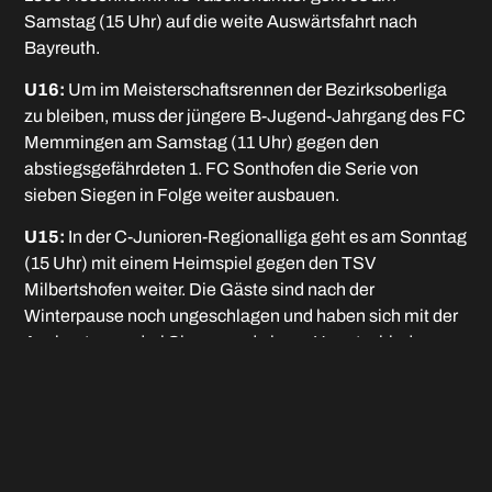
Samstag (15 Uhr) auf die weite Auswärtsfahrt nach
Bayreuth.
U16:
Um im Meisterschaftsrennen der Bezirksoberliga
zu bleiben, muss der jüngere B-Jugend-Jahrgang des FC
Memmingen am Samstag (11 Uhr) gegen den
abstiegsgefährdeten 1. FC Sonthofen die Serie von
sieben Siegen in Folge weiter ausbauen.
U15:
In der C-Junioren-Regionalliga geht es am Sonntag
(15 Uhr) mit einem Heimspiel gegen den TSV
Milbertshofen weiter. Die Gäste sind nach der
Winterpause noch ungeschlagen und haben sich mit der
Ausbeute von drei Siegen und einem Unentschieden
deutlich vom einzigen Abstiegsplatz abgesetzt. Für den
Memminger Nachwuchs geht es darum – bei drei
Punkten Rückstand – am Vorletzten SpVgg Greuther
Fürth dranzubleiben. Eine Woche später steht das direkte
Duell mit Fürth an.