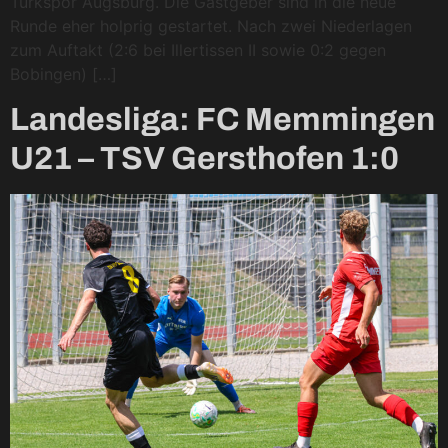
Türkspor Augsburg. Die Gastgeber sind in die neue
Runde eher holprig gestartet. Nach zwei Niederlagen
zum Auftakt (2:6 bei Illertissen II sowie 0:2 gegen
Bobingen) […]
Landesliga: FC Memmingen
U21 – TSV Gersthofen 1:0