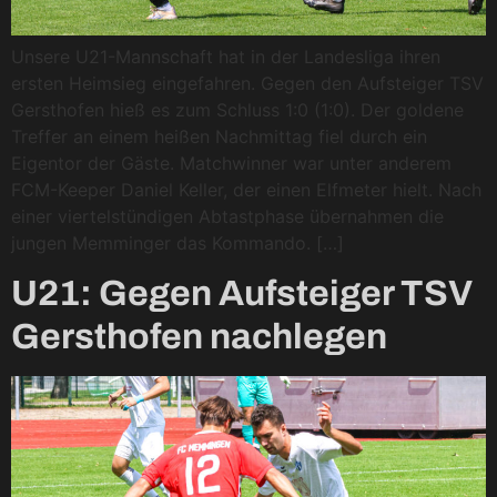
Unsere U21-Mannschaft hat in der Landesliga ihren
ersten Heimsieg eingefahren. Gegen den Aufsteiger TSV
Gersthofen hieß es zum Schluss 1:0 (1:0). Der goldene
Treffer an einem heißen Nachmittag fiel durch ein
Eigentor der Gäste. Matchwinner war unter anderem
FCM-Keeper Daniel Keller, der einen Elfmeter hielt. Nach
einer viertelstündigen Abtastphase übernahmen die
jungen Memminger das Kommando. […]
U21: Gegen Aufsteiger TSV
Gersthofen nachlegen