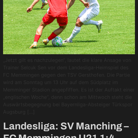
„Jetzt gilt es nachzulegen“, lautet die klare Ansage von
Trainer Selcuk Sen vor dem Landesliga-Heimspiel des
FC Memmingen gegen den TSV Gersthofen. Die Partie
wird am Sonntag um 13 Uhr auf dem Südplatz im
Memminger Stadion angepfiffen. Es ist der Auftakt einer
„englischen Woche“, denn schon am Mittwoch steht die
Auswärtsbegegnung bei Bayernliga-Absteiger Türkspor
Augsburg […]
Landesliga: SV Manching –