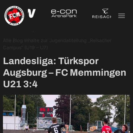
Kategorie:
Reisacher
Campus (U19 – U7)
Alle Blog Inhalte zur Jugendabteilung „Reisacher
Campus“ (U19 – U7)
Landesliga: Türkspor
Augsburg – FC Memmingen
U21 3:4