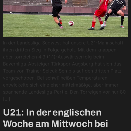
In der Landesliga Südwest hat unsere U21-Mannschaft
ihren dritten Sieg in Folge geholt. Mit dem knappen,
aber torreichen 4:3 (1:1)-Auswärtserfolg beim
Bayernliga-Absteiger Türkspor Augsburg hat sich das
Team von Trainer Selcuk Sen bis auf den dritten Platz
vorgeschoben. Bei schwülheißen Temperaturen
entwickelte sich eine eher mittelmäßige, aber immer
spannende Landesliga-Partie. Den Torreigen vor nur 80
[…]
U21: In der englischen
Woche am Mittwoch bei