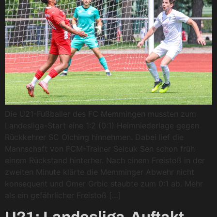
Die U21-Fußballer des FC Memmingen mussten zum
Landesliga-Start eine 1:2 (0:1) Heimniederlage gegen
Rückkehrer SC Olching hinnehmen. Dabei lief die
Mannschaft von FCM-Trainer Selcuk Sen schon früh
einem Rückstand hinterher. Nach einem Freistoß in der
zweiten Minute klärte die Memminger Abwehr nicht
konsequent und Omer Grbic staubte zum 0:1 ab. Mehr
als ein gefährlicher Freistoß […]