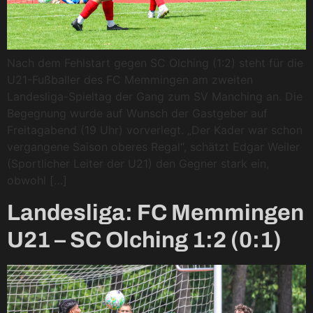
Nach dem Fehlstart gegen SC Olching (1:2) steht für die
U21-Fußballer des FC Memmingen am zweiten
Landesliga-Spieltag der Gang zum SV Manching an. Die
Begegnung wurde auf Wunsch der Gastgeber auf
Freitagabend (19 Uhr) vorverlegt. „Der Kader war schon
vergangene Saison oberes Regal“, schätzt Edgar Weiler
(Sportlicher Leiter der U21) den Gegner stark ein,
obwohl […]
Landesliga: FC Memmingen
U21 – SC Olching 1:2 (0:1)