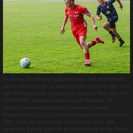
Im vierten Vorbereitungsspiel kamen die U21-Fußballer
des FC Memmingen zu einem glatten 4:0 (3:0) über den
württembergischen Landesligist Türkspor Neu-Ulm. Die
FCM-Treffer erzielten Kapitän David Reichert (16
Minute), zweimal Konstantin Vosteen mit einem
Doppelschlag (22./23.) und Neuzugang Kyron Okonkwo
(83.). Kurz vor Schluss sah der schon früh für den
verletzten Danyel Dalkiran eingewechselte Koray Ölmez