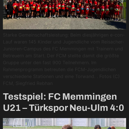
Starke Gemeinschaftsleistung: Beim diesjährigen e-con-
Lauf waren 145 Kinder und Jugendliche vom Reisacher-
Junioren-Campus des FC Memmingen mit Trainern und
Betreuern am Start. Der FCM stellte damit die größte
Gruppe unter den fast 900 Teilnehmern. Im
Rahmenprogramm betreuten die FCM-Jugendlichen
verschiedene Stationen und eine Torwand. . Fotos (C)
FCM, Siegfried Rebhan
Testspiel: FC Memmingen
U21 – Türkspor Neu-Ulm 4:0