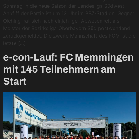
Sonntag in die neue Saison der Landesliga Südwest.
Anpfiff der Partie ist um 13 Uhr im BBZ-Stadion. Gegner
Olching hat sich nach einjähriger Abwesenheit als
Meister der Bezirksliga Oberbayern Süd postwendend
zurückgemeldet. Die zweite Mannschaft des FCM ist die
letzte […]
e-con-Lauf: FC Memmingen
mit 145 Teilnehmern am
Start