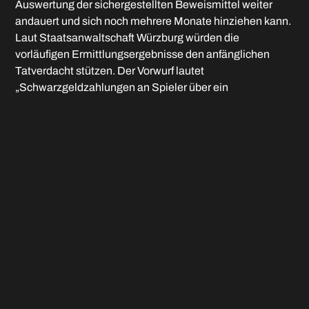
Auswertung der sichergestellten Beweismittel weiter
andauert und sich noch mehrere Monate hinziehen kann.
Laut Staatsanwaltschaft Würzburg würden die
vorläufigen Ermittlungsergebnisse den anfänglichen
Tatverdacht stützen. Der Vorwurf lautet
„Schwarzgeldzahlungen an Spieler über ein
Bauunternehmen“, allein für das Kalenderjahr 2022 im
sechsstelligen Bereich an vorenthaltenen
Sozialversicherungsbeiträgen. Der Verein hatte die
frühmorgendliche Razzia Ende Mai 2023 als
„unverhältnismäßig“ kritisiert und äußert sich aktuell
nicht im laufenden Verfahren.
Das Hinspiel: Hier unterlag der FC Memmingen mit 1:3,
anschließend erfolgte die Trennung von Trainer Stephan
Baierl. Keiner der bisher fünf Vergleiche – bei zwei
Unentschieden – konnte gegen diesen Gegner
gewonnen werden.
Das FCM-Personal: Sascha Hingerl muss nach seiner