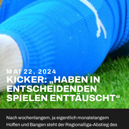
MAI 22, 2024
KICKER: „HABEN IN
ENTSCHEIDENDEN
SPIELEN ENTTÄUSCHT“
Nach wochenlangem, ja eigentlich monatelangem
Hoffen und Bangen steht der Regionalliga-Abstieg des