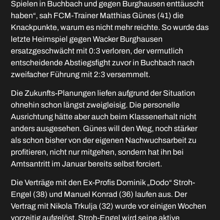
Spielen in Buchbach und gegen Burghausen enttäuscht
haben“, sah FCM-Trainer Matthias Günes (41) die
Knackpunkte, warum es nicht mehr reichte. So wurde das
letzte Heimspiel gegen Wacker Burghausen
ersatzgeschwächt mit 0:3 verloren, der vermutlich
entscheidende Abstiegsfight zuvor in Buchbach nach
zweifacher Führung mit 2:3 versemmelt.
Die Zukunfts-Planungen liefen aufgrund der Situation
ohnehin schon längst zweigleisig. Die personelle
Ausrichtung hätte aber auch beim Klassenerhalt nicht
anders ausgesehen. Günes will den Weg, noch stärker
als schon bisher von der eigenen Nachwuchsarbeit zu
profitieren, nicht nur mitgehen, sondern hat ihn bei
Amtsantritt im Januar bereits selbst forciert.
Die Verträge mit den Ex-Profis Dominik „Dodo“ Stroh-
Engel (38) und Manuel Konrad (36) laufen aus. Der
Vertrag mit Nikola Trkulja (32) wurde vor einigen Wochen
vorzeitig aufgelöst. Stroh-Engel wird seine aktive