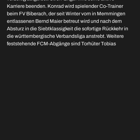
Karriere beenden. Konrad wird spielender Co-Trainer
beim FV Biberach, der seit Winter vom in Memmingen
entlassenen Bernd Maier betreut wird und nach dem
Absturz in die Siebtklassigkeit die sofortige Rückkehr in
die württembergische Verbandsliga anstrebt. Weitere
feststehende FCM-Abgänge sind Torhüter Tobias
Werdich (20) und Lukas Bettrich (22). Von den jungen
Akteuren und Eigengewächsen haben die meisten
bereits für ein weiteres Jahr zugesagt oder noch laufende
Verträge. Weitere Gespräche mit Spielern aus dem
bisherigen Kader werden in den nächsten Tagen vom
sportlichen Leiter Esad Kahric (65) geführt. Der Wunsch
ist es, Keeper Dominik Dewein (24), Innenverteidiger
David Bauer (29) sowie Winter-Rückkehrer und
Mittelfeld-Antreiber Lukas Rietzler (26) zu halten.
Nach Jonas Koller (22, 1. FC Sonthofen) kehrt mit Luis
Vetter (22, Mittelfeld) vom künftigen Bayernliga-
Kontrahenten TSV Landsberg ein weiterer ehemaliger