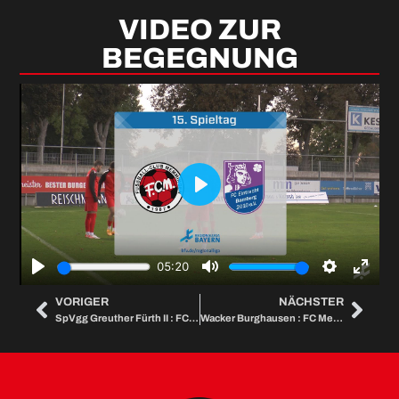
VIDEO ZUR
BEGEGNUNG
Play
05:20
Play
Mute
Settings
Enter
VORIGER
NÄCHSTER
SpVgg Greuther Fürth II : FC Memmingen
Wacker Burghausen : FC Memmingen