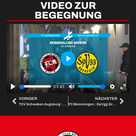
VIDEO ZUR
BEGEGNUNG
Play
03:41
Play
Mute
Settings
Enter
VORIGER
NÄCHSTER
TSV Schwaben Augsburg : FC Memmingen
FC Memmingen : SpVgg Greuther Fürth II