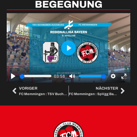
BEGEGNUNG
Play
03:58
Play
Mute
Settings
Enter
VORIGER
NÄCHSTER
FC Memmingen : TSV Buchbach
FC Memmingen : SpVgg Bayreuth