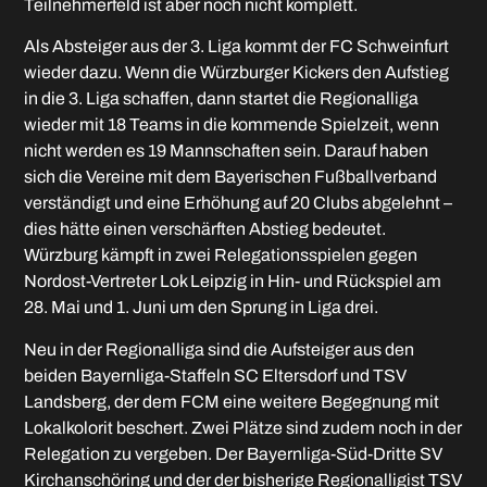
Teilnehmerfeld ist aber noch nicht komplett.
Als Absteiger aus der 3. Liga kommt der FC Schweinfurt
wieder dazu. Wenn die Würzburger Kickers den Aufstieg
in die 3. Liga schaffen, dann startet die Regionalliga
wieder mit 18 Teams in die kommende Spielzeit, wenn
nicht werden es 19 Mannschaften sein. Darauf haben
sich die Vereine mit dem Bayerischen Fußballverband
verständigt und eine Erhöhung auf 20 Clubs abgelehnt –
dies hätte einen verschärften Abstieg bedeutet.
Würzburg kämpft in zwei Relegationsspielen gegen
Nordost-Vertreter Lok Leipzig in Hin- und Rückspiel am
28. Mai und 1. Juni um den Sprung in Liga drei.
Neu in der Regionalliga sind die Aufsteiger aus den
beiden Bayernliga-Staffeln SC Eltersdorf und TSV
Landsberg, der dem FCM eine weitere Begegnung mit
Lokalkolorit beschert. Zwei Plätze sind zudem noch in der
Relegation zu vergeben. Der Bayernliga-Süd-Dritte SV
Kirchanschöring und der der bisherige Regionalligist TSV