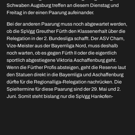
Schwaben Augsburg treffen an diesem Dienstag und
Freitag in der einen Paarung aufeinander.
Bei der anderen Paarung muss noch abgewartet werden,
ob die SpVgg Greuther Fürth den Klassenerhalt über die
Relegation in der 2. Bundesliga schafft. Der ASV Cham,
Vize-Meister aus der Bayernliga Nord, muss deshalb
noch warten, ob es gegen Fürth II oder die eigentlich
sportlich abgestiegene Viktoria Aschaffenburg geht.
Wenn die Fürther Profis absteigen, geht die Reserve laut
den Statuen direkt in die Bayernliga und Aschaffenburg
dürfte für die Regionalliga-Relegation nachrücken. Die
Spieltermine für diese Paarung sind der 29. Mai und 2.
Juni. Somit steht bislang nur die SpVgg Hankofen-
Hailing als Absteiger fest.
Andreas Schales
Mai 18, 2026
VORIGER
NÄCHSTER
Campus: U18-Junioren steigen in A-Junioren-Landesliga auf
Campus: Süddeutscher Titel für FCM-Auswahlspieler Hegen und Woumnga