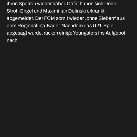
ihren Sperren wieder dabei. Dafür haben sich Dodo
Stroh-Engel und Maximilian Dolinski erkrankt
abgemeldet. Der FCM somit wieder „ohne Sieben“ aus
dem Regionalliga-Kader. Nachdem das U21-Spiel
abgesagt wurde, rücken einige Youngsters ins Aufgebot
nach.
Die DJK Vilzing zeigte sich zwar nicht begeistert von den
Platzverhältnissen, will aber lieber spielen, als
unverrichteter Dinge wieder nach Hause zu fahren.
Trainer Josef Eibl warnt seine Truppe davor die
Memminger, „die alles reinwerfen werden“ zu
unterschätzen. Nach sieben Niederlagen ist der FCM
dringend auf Zählbares angewiesen, um den Anschluss
an die Relegationsplätze nicht zu verlieren. Vilzing will
eine ganz starke Runde natürlich noch krönen und sich
mit einem weiteren Sieg in die Winterpause
verabschieden.