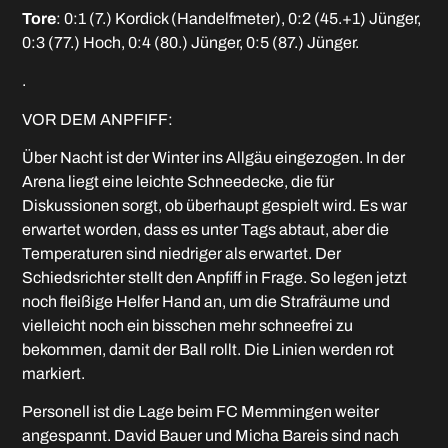
Tore
: 0:1 (7.) Kordick (Handelfmeter), 0:2 (45.+1) Jünger,
0:3 (77.) Hoch, 0:4 (80.) Jünger, 0:5 (87.) Jünger.
.
VOR DEM ANPFIFF:
Über Nacht ist der Winter ins Allgäu eingezogen. In der
Arena liegt eine leichte Schneedecke, die für
Diskussionen sorgt, ob überhaupt gespielt wird. Es war
erwartet worden, dass es unter Tags abtaut, aber die
Temperaturen sind niedriger als erwartet. Der
Schiedsrichter stellt den Anpfiff in Frage. So legen jetzt
noch fleißige Helfer Hand an, um die Strafräume und
vielleicht noch ein bisschen mehr schneefrei zu
bekommen, damit der Ball rollt. Die Linien werden rot
markiert.
Personell ist die Lage beim FC Memmingen weiter
angespannt. David Bauer und Micha Bareis sind nach