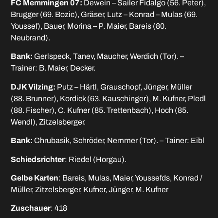
FC Memmingen 07:
Dewein – Sailer Fidalgo (56. Peter),
Brugger (69. Bozic), Gräser, Lutz – Konrad – Mulas (69.
Youssef), Bauer, Morina – P. Maier, Bareis (80.
Neubrand).
Bank:
Gerlspeck, Tanev, Maucher, Werdich (Tor). –
Trainer: B. Maier, Decker.
DJK Vilzing:
Putz – Härtl, Grauschopf, Jünger, Müller
(88. Brunner), Kordick (63. Kauschinger), M. Kufner, Pledl
(88. Fischer), C. Kufner (85. Trettenbach), Hoch (85.
Wendl), Zitzelsberger.
Bank:
Chrubasik, Schröder, Nemmer (Tor). – Tainer: Eibl
Schiedsrichter
: Riedel (Horgau).
Gelbe Karten
: Bareis, Mulas, Maier, Youssefds, Konrad /
Müller, Zitzelsberger, Kufner, Jünger, M. Kufner
Zuschauer
: 418