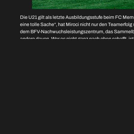
Die U21 gilt als letzte Ausbildungsstufe beim FC Mem
eine tolle Sache“, hat Miroci nicht nur den Teamerfo
dem BFV-Nachwuchsleistungszentrum, das Sammelbecke
andere davon. Wer es nicht ganz nach oben schafft, is
Clubs oder bei seiner Rückkehr zu seinem Heimatvere
Foto (C) Paul Meckes
Andreas Schales
Juli 19, 2023
VORIGER
Aktualisierter Regionalliga-Spielplan des FC