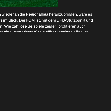
n wieder an die Regionalliga heranzubringen, wäre es
rs im Blick. Der FCM ist, mit dem DFB-Stützpunkt und
ie zahllose Beispiele zeigen, profitieren auch
r eine Verstärkung für die höherklassigen Allgäuer
NÄCHSTER
Der FC Memmingen läuft mit PUMA auf