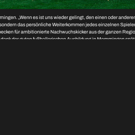
mingen. „Wenn es ist uns wieder gelingt, den einen oder andere
lg sondern das persönliche Weiterkommen jedes einzelnen Spiele
n für ambitionierte Nachwuchskicker aus der ganzen Region. W
t dank der guten fußballerischen Ausbildung in Memmingen späte
in.
 Memmingen