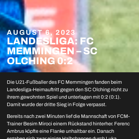
AUGUST 6, 2023
LANDESLIGA: FC
MEMMINGEN – SC
OLCHING 0:2
Die U21-Fußballer des FC Memmingen fanden beim
Landesliga-Heimauftritt gegen den SC Olching nicht zu
ihrem gewohnten Spiel und unterlagen mit 0:2 (0:1).
Damit wurde der dritte Sieg in Folge verpasst.
Bereits nach zwei Minuten lief die Mannschaft von FCM-
Trainer Besim Miroci einem Rückstand hinterher. Ferenc
Ambrus köpfte eine Flanke unhaltbar ein. Danach
ergaben sich zwar einige Halbchancen durch Luka