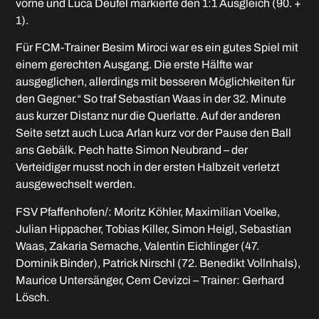
vorne und Luca Deufel markierte den 1:1 Ausgleich (90. +
1).
Für FCM-Trainer Besim Miroci war es ein gutes Spiel mit
einem gerechten Ausgang. Die erste Hälfte war
ausgeglichen, allerdings mit besseren Möglichkeiten für
den Gegner.“ So traf Sebastian Waas in der 32. Minute
aus kurzer Distanz nur die Querlatte. Auf der anderen
Seite setzt auch Luca Arlan kurz vor der Pause den Ball
ans Gebälk. Pech hatte Simon Neubrand – der
Verteidiger musst noch in der ersten Halbzeit verletzt
ausgewechselt werden.
FSV Pfaffenhofen/: Moritz Köhler, Maximilian Voelke,
Julian Hippacher, Tobias Killer, Simon Heigl, Sebastian
Waas, Zakaria Semache, Valentin Eichlinger (47.
Dominik Binder), Patrick Nirschl (72. Benedikt Vollnhals),
Maurice Untersänger, Cem Cevizci – Trainer: Gerhard
Lösch.