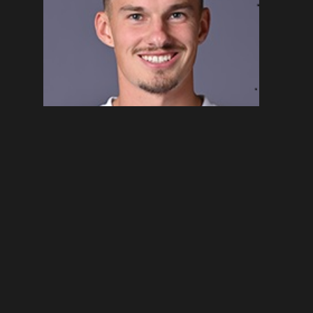
H
IGHLIGHT-VIDEO
Andreas Schales
Januar 31, 2024
VORIGER
NÄCHSTER