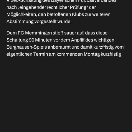
Video-Schaltung des Bayerischen Fußballverbandes,
nach „eingehender rechtlicher Prüfung“ der
Möglichkeiten, den betroffenen Klubs zur weiteren
Abstimmung vorgestellt wurde.
Dem FC Memmingen stieß sauer auf, dass diese
Schaltung 90 Minuten vor dem Anpfiff des wichtigen
Burghausen-Spiels anberaumt und damit kurzfristig vom
eigentlichen Termin am kommenden Montag kurzfristig
vorverlegt wurde. Die FCM-Verantwortlichen hatten am
Spieltag genügend zu erfüllende Aufgaben, zumal auch
noch ein Mehraufwand durch die TV-Übertragung
geleistet werden musste. Vom Sachstand gab es nämlich
keine Dringlichkeit, denn es gibt noch zu viele ungeklärte
Punkte, zum Beispiel, ob er designierte Süd-Meister
Schwaben Augsburg auf das Aufstiegsrecht verzichtet.
Hier wird wohl vor nächsten Mittwoch noch nichts
entschieden sein.
Der einzige wirklich feststehende Fakt ist bislang, dass