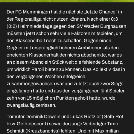
Der FC Memmingen hat die nächste „letzte Chance“ in
der Regionalliga nicht nutzen können. Nach einer 0:3
(0:2) Heimniederlage gegen den SV Wacker Burghausen
müssten jetzt schon sehr viele Faktoren mitspielen, um
den Klassenerhalt noch zu schaffen. Gegen einen
Gegner, mit ursprünglich höheren Ambitionen als den
erreichten Klassenerhalt der nichts abschenkte, war es
an diesem Abend ein Stück weit die fehlende Substanz,
um wirklich Paroli bieten zu können. Das Kollektiv, das in
den vergangenen Wochen erfolgreich
zusammengewachsen war und zuletzt auch zwei Siege
eingefahren hatte und aus den vergangenen fünf Spielen
zehn von 15 möglichen Punkten geholt hatte, wurde
zwangsläufig zerrissen.
Torhüter Dominik Dewein und Lukas Rietzler (Gelb-Rot
bzw. Gelb-gesperrt) sowie der junge Verteidiger Timo
Schmidt (Kreuzbandriss) fehlten. Und mit Maximilian