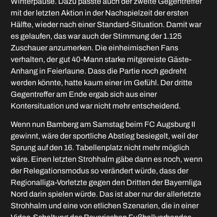
Winterpause. Dazu passte auch der zweite Gegentreffer
mit der letzten Aktion in der Nachspielzeit der ersten
Hälfte, wieder nach einer Standard-Situation. Damit war
es gelaufen, das war auch der Stimmung der 1.125
Zuschauer anzumerken. Die einheimischen Fans
verhalten, der gut 40-Mann starke mitgereiste Gäste-
Anhang in Feierlaune. Dass die Partie noch gedreht
werden könnte, hatte kaum einer im Gefühl. Der dritte
Gegentreffer am Ende ergab sich aus einer
Kontersituation und war nicht mehr entscheidend.
Wenn nun Bamberg am Samstag beim FC Augsburg II
gewinnt, wäre der sportliche Abstieg besiegelt, weil der
Sprung auf den 16. Tabellenplatz nicht mehr möglich
wäre. Einen letzten Strohhalm gäbe dann es noch, wenn
der Relegationsmodus so verändert würde, dass der
Regionalliga-Vorletzte gegen den Dritten der Bayernliga
Nord darin spielen würde. Das ist aber nur der allerletzte
Strohhalm und eine von etlichen Szenarien, die in einer