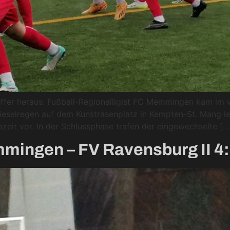
effer heraus: Fußball-Regionalligist FC Memmingen kam im v
Nieselregen auf dem Kunstrasenplatz in Kempten-St. Mang l
bzeit vor. In der Schlussphase trafen der eingewechselte […
mingen – FV Ravensburg II 4