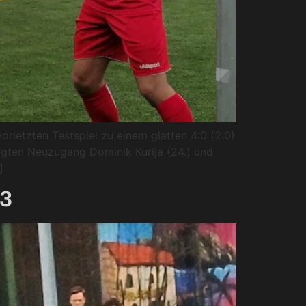
orletzten Testspiel zu einem glatten 4:0 (2:0)
egten Neuzugang Dominik Kurija (24.) und
]
:3