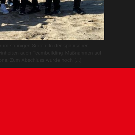
r im sonnigen Süden. In der spanischen
seinheiten auch Teambuilding-Maßnahmen auf
lona. Zum Abschluss wurde noch […]