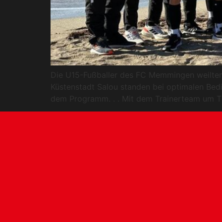
Die U15-Fußballer des FC Memmingen weilten 
Küstenstadt Salou standen bei optimalen Be
dem Programm. . . Mit dem Trainerteam um T