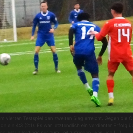
vierten Testspiel den zweiten Sieg erreicht. Gegen die 
ein 4:3 (2:1). Es war letztendlich ein verdienter Erfolg übe
i war allerdings nur zum Teil zufrieden, weil „ich […]