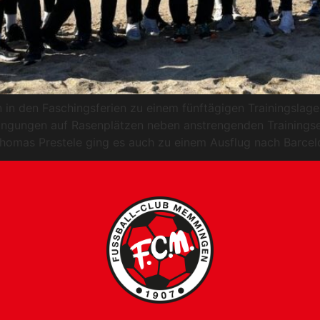
in den Faschingsferien zu einem fünftägigen Trainingslage
dingungen auf Rasenplätzen neben anstrengenden Training
homas Prestele ging es auch zu einem Ausflug nach Barce