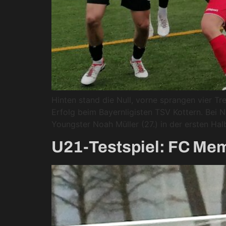
Hinten stand die Null, vorne sprangen vier Tr
Erfolg beim Bayernligisten TSV Kottern. Bei 
Youngster Noah Müller (27.) in der ersten Hal
U21-Testspiel: FC Mem