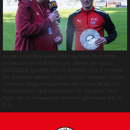
Es war schon eine kleine Überraschung: Janis Peter
wurde von den FCM-Fans zum „Spieler der Saison
2023/2024“ gewählt. Auf ihn entfielen 29,9 % Prozent
der Stimmen, dahinter folgten auf den weiteren Plätzen
Vorjahres-Sieger Pascal Maier und Tiziano Mulas. Die
Publikumswahl fand bereits zum 38. Mal statt. Janis
Peter, der im vergangenen Sommer gekommen war, in
[…]