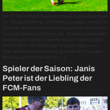
Der FC Memmingen muss sein letztes Regionalliga-Spiel
bei Türkgücü München am Freitag austragen, obwohl es
üblich ist, dass entscheidende Begegnungen des letzten
Spieltags parallel stattfinden. Die Abstiegskonkurrenten
Bamberg und Buchbach spielen erst am Samstag und
kennen damit das Memminger Ergebnis tags zuvor.
Einer Wettbewerbsverzerrung ist damit nicht nur nach
Meinung des FCM Tür und Tor […]
Spieler der Saison: Janis
Peter ist der Liebling der
FCM-Fans