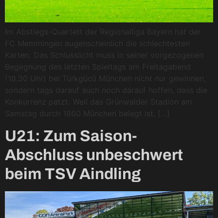
Im Abstiegs-Quartett der Regionalliga Bayern hat der
FC Memmingen augenscheinlich die schlechtesten
Karten. Das Schlusslicht muss in seiner vorgezogenen
Begegnung des letzten Spieltags am Freitagabend
(18.30 Uhr) bei Türkgücü München nicht nur gewinnen,
sondern tags darauf auch noch darauf hoffen, dass die
Konkurrenz patzt. Weil das Grünwalder Stadion am
Samstag durch 1860 München belegt ist, […]
U21: Zum Saison-
Abschluss unbeschwert
beim TSV Aindling