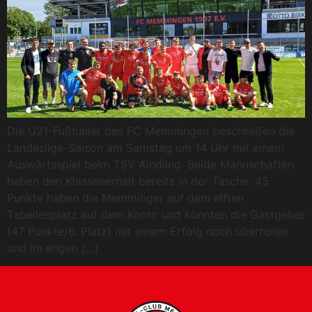
Die U21-Fußballer des FC Memmingen beschließen die
Landesliga-Saison am Samstag um 14 Uhr mit einem
Auswärtsspiel beim TSV Aindling. Beide Mannschaften
haben den Klassenerhalt bereits in der Tasche. 45
Punkte haben die Memminger auf dem elften
Tabellenplatz auf dem Konto und könnten die Gastgeber
(47 Punkte/6. Platz) mit einem Erfolg noch überholen
und im engen […]