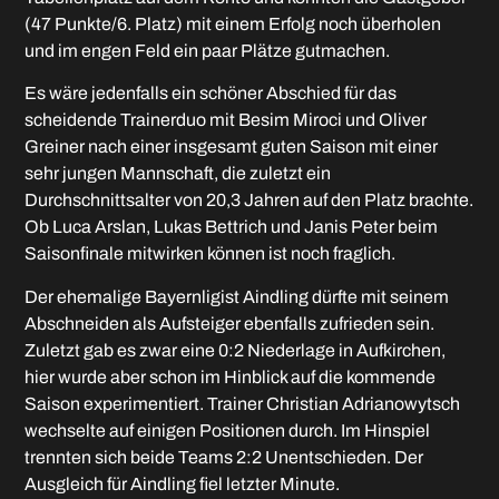
(47 Punkte/6. Platz) mit einem Erfolg noch überholen
und im engen Feld ein paar Plätze gutmachen.
Es wäre jedenfalls ein schöner Abschied für das
scheidende Trainerduo mit Besim Miroci und Oliver
Greiner nach einer insgesamt guten Saison mit einer
sehr jungen Mannschaft, die zuletzt ein
Durchschnittsalter von 20,3 Jahren auf den Platz brachte.
Ob Luca Arslan, Lukas Bettrich und Janis Peter beim
Saisonfinale mitwirken können ist noch fraglich.
Der ehemalige Bayernligist Aindling dürfte mit seinem
Abschneiden als Aufsteiger ebenfalls zufrieden sein.
Zuletzt gab es zwar eine 0:2 Niederlage in Aufkirchen,
hier wurde aber schon im Hinblick auf die kommende
Saison experimentiert. Trainer Christian Adrianowytsch
wechselte auf einigen Positionen durch. Im Hinspiel
trennten sich beide Teams 2:2 Unentschieden. Der
Ausgleich für Aindling fiel letzter Minute.