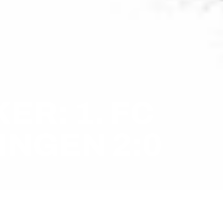
ER: 1. FC
INGEN 2:0