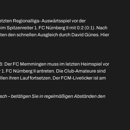
etzten Regionalliga- Auswärtsspiel vor der
Spitzenreiter 1. FC Nürnberg II mit 0:2 (0:1). Nach
sten den schnellen Ausgleich durch David Günes. Hier
26: Der FC Memmingen muss im letzten Heimspiel vor
1. FC Nürnberg II antreten. Die Club-Amateure sind
en ihren Lauf fortsetzen. Der FCM-Liveticker ist am
atisch – betätigen Sie in regelmäßigen Abständen den