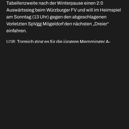
Tabellenzweite nach der Winterpause einen 2:0
Auswärtssieg beim Würzburger FV und will im Heimspiel
am Sonntag (13 Uhr) gegen den abgeschlagenen
Vorletzten SpVgg Mögeldorf den nächsten „Dreier“
einfahren.
U18: Torreich ging es für die jüngere Memminger A-
Jugend beim 8:3 Auswärtserfolg beim TSV Haunstetten
zu. Nun kommt am Samstag (17 Uhr) der TSV Schwaben
Augsburg zum Bezirksoberliga-Heimspiel.
B-Junioren-Bezirksoberliga: TSV Meitingen – FC
Memmingen U16 2:4 (nächstes Auswärtsspiel am
Samstag um 16.30 Uhr beim TSV Rain)
C-Junioren-Bayernliga West: Testspiel SV Italia
München – FC Memmingen U15 3:3 (erstes Heimspiel
der Frühjahrsrunde am Samstag um 15 Uhr gegen die
SGV Nürnberg/Fürth)