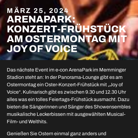
MÄRZ 25, 2024
ARENAPARK:
KONZERT-FRÜHSTÜCK
AM OSTERMONTAG MIT
JOY OF VOICE
Das nächste Event im e-con ArenaPark im Memminger
Stadion steht an: In der Panorama-Lounge gibt es am
Ostermontag ein Oster-Konzert-Frühstück mit „Joy of
Voice“. Kulinarisch gibt es zwischen 9.30 und 12.30 Uhr
alles was ein tolles Feiertags-Frühstück ausmacht. Dazu
bieten die Sängerinnen und Sänger des Showensembles
musikalische Leckerbissen mit ausgewählten Musical-
Film- und Welthits.
Genießen Sie Ostern einmal ganz anders und