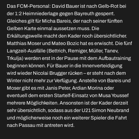
Das FCM-Personal: David Bauer ist nach Gelb-Rot bei
der 1:2 Heimniederlage gegen Bayreuth gesperrt.
Gleiches gilt für Micha Bareis, der nach seiner fünften
Gelben Karte einmal aussetzen muss. Die
Erkältungswelle macht den Kader noch übersichtlicher.
Matthias Moser und Mateo Bozic hat es erwischt. Die fünf
Langzeit-Ausfälle (Bettrich, Remiger, Müller, Tanev,
Trkulja) werden erst in der Pause mit dem Aufbautraining
beginnen können. Für Bauer in die Innenverteidigung
wird wieder Nicolai Brugger rücken – er steht nach dem
Winter nicht mehr zur Verfügung. Anstelle von Bareis und
Moser gibt es mit Janis Peter, Ardian Morina oder
eventuell dem ersten Startelf-Einsatz von Musa Youssef
mehrere Möglichkeiten. Ansonsten ist der Kader derzeit
sehr übersichtlich, sodass aus der U21 Simon Neubrand
und möglicherweise noch ein weiterer Spieler die Fahrt
nach Passau mit antreten wird.
Das Hinspiel: Das 3:2 bedeutete am vierten Spieltag den