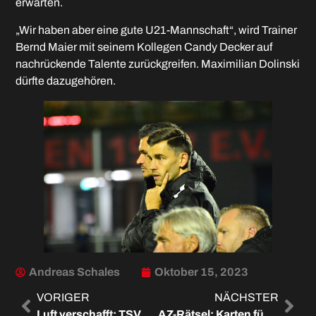
erwarten.
„Wir haben aber eine gute U21-Mannschaft“, wird Trainer
Bernd Maier mit seinem Kollegen Candy Decker auf
nachrückende Talente zurückgreifen. Maximilian Dolinski
dürfte dazugehören.
Andreas Schales
Oktober 15, 2023
VORIGER
NÄCHSTER
Luft verschafft: TSV Jetzendorf – FC Memmingen U21 1:3
AZ-Rätsel: Karten für Heimspiel gegen Türkgücü gewinnen