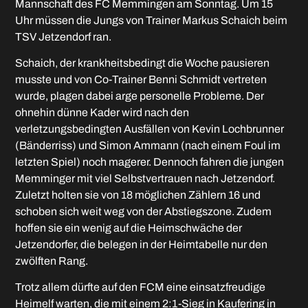
Mannschaft des FC Memmingen am Sonntag. Um 15
Uhr müssen die Jungs von Trainer Markus Schaich beim
TSV Jetzendorf ran.
Schaich, der krankheitsbedingt die Woche pausieren
musste und von Co-Trainer Benni Schmidt vertreten
wurde, plagen dabei arge personelle Probleme. Der
ohnehin dünne Kader wird nach den
verletzungsbedingten Ausfällen von Kevin Lochbrunner
(Bänderriss) und Simon Ammann (nach einem Foul im
letzten Spiel) noch magerer. Dennoch fahren die jungen
Memminger mit viel Selbstvertrauen nach Jetzendorf.
Zuletzt holten sie von 18 möglichen Zählern 16 und
schoben sich weit weg von der Abstiegszone. Zudem
hoffen sie ein wenig auf die Heimschwäche der
Jetzendorfer, die belegen in der Heimtabelle nur den
zwölften Rang.
Trotz allem dürfte auf den FCM eine einsatzfreudige
Heimelf warten, die mit einem 2:1-Sieg in Kaufering in